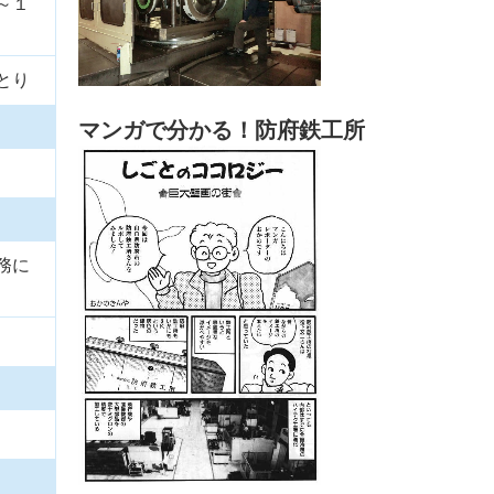
～１
とり
マンガで分かる！防府鉄工所
務に