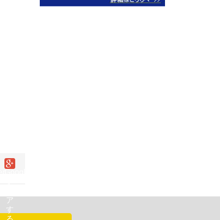
er
Google+で
シ
ェ
ア
す
る