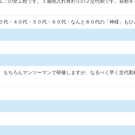
工：の全工程です。１週間入れ替わりの２交代制です。昼勤８
０代・４０代・５０代・６０代・なんと８０代の「神様」もひ
、もちろんマンツーマンで研修しますが、なるべく早く交代勤