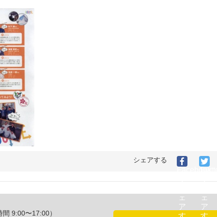
シェアする
Facebook
Twitt
で
で
シ
シ
ェ
ェ
ア
ア
:00〜17:00）
す
す