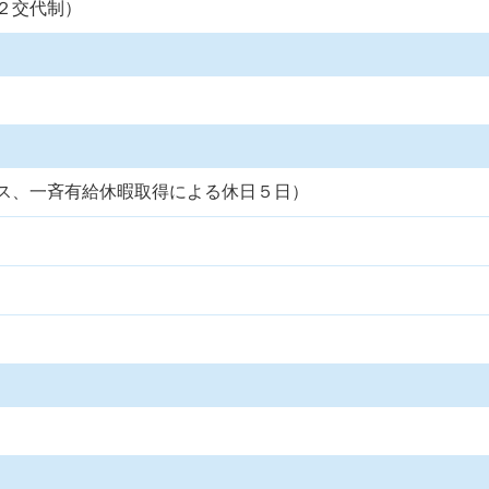
２交代制）
ス、一斉有給休暇取得による休日５日）